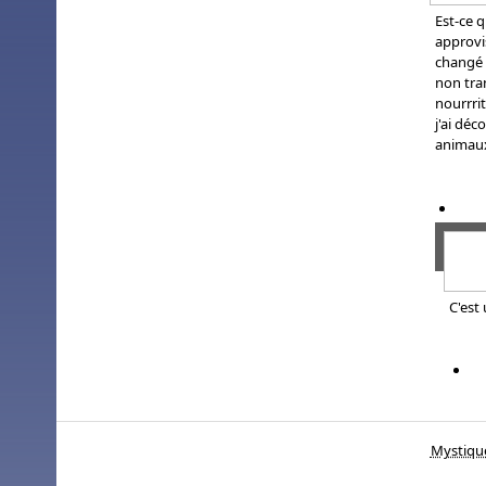
Est-ce q
approv
changé 
non tran
nourrri
j'ai déc
animau
C'est
Mystiqu