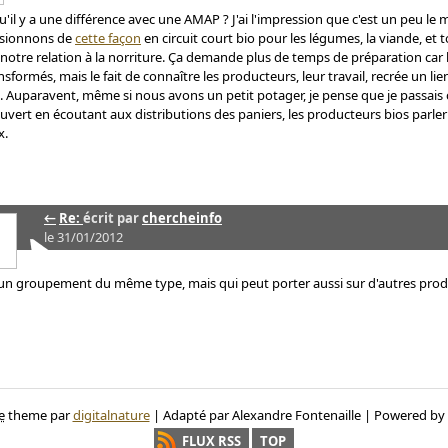
u'il y a une différence avec une AMAP ? J'ai l'impression que c'est un peu l
isionnons de
cette façon
en circuit court bio pour les légumes, la viande, et t
notre relation à la norriture. Ça demande plus de temps de préparation car
sformés, mais le fait de connaître les producteurs, leur travail, recrée un l
t. Auparavent, même si nous avons un petit potager, je pense que je passais
ouvert en écoutant aux distributions des paniers, les producteurs bios parler
x.
←
Re:
écrit par
chercheinfo
le 31/01/2012
 un groupement du même type, mais qui peut porter aussi sur d'autres prod
e
theme par
digitalnature
| Adapté par Alexandre Fontenaille | Powered by
FLUX RSS
TOP