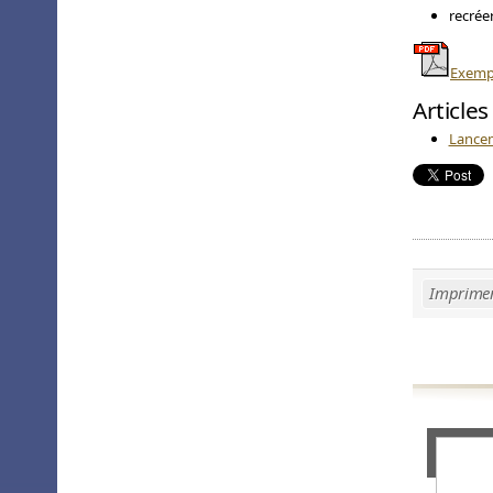
recréer
Exempl
Articles
Lancem
Imprime