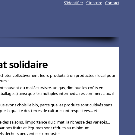
S'identifier
-
S'inscrire
-
Contact
t solidaire
heter collectivement leurs produits à un producteur local pour
urs :
ont souvent du mal à survivre. un gas, diminue les coûts en
allage…) ainsi que les multiples intermédiaires commerciaux. il
 nous avons choisi le bio, parce que les produits sont cultivés sans
 que la qualité des terres de culture sont respectées… et
hme des saisons, l’importance du climat, la richesse des variétés…
 par nos fruits et légumes sont réduits au minimum.
uels déchets peuvent se composter.