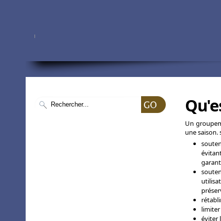
Qu'e
Un groupeme
une saison. 
souten
évitan
garant
souteni
utilisa
préser
rétabli
limite
éviter