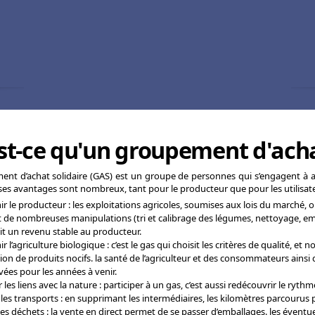
st-ce qu'un groupement d'acha
nt d’achat solidaire (GAS) est un groupe de personnes qui s’engagent à ac
ses avantages sont nombreux, tant pour le producteur que pour les utilisate
ir le producteur : les exploitations agricoles, soumises aux lois du marché, 
t de nombreuses manipulations (tri et calibrage des légumes, nettoyage, emb
it un revenu stable au producteur.
r l’agriculture biologique : c’est le gas qui choisit les critères de qualité, et
tion de produits nocifs. la santé de l’agriculteur et des consommateurs ainsi
vées pour les années à venir.
r les liens avec la nature : participer à un gas, c’est aussi redécouvrir le ryt
r les transports : en supprimant les intermédiaires, les kilomètres parcourus
 les déchets : la vente en direct permet de se passer d’emballages. les évent